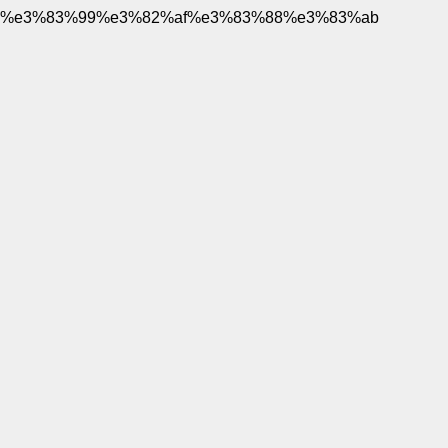
%e3%83%99%e3%82%af%e3%83%88%e3%83%ab